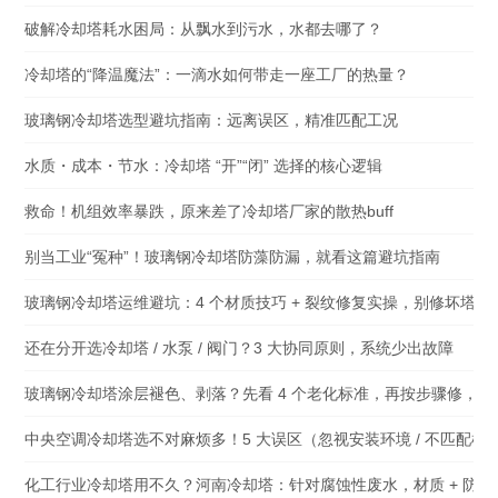
破解冷却塔耗水困局：从飘水到污水，水都去哪了？
冷却塔的“降温魔法”：一滴水如何带走一座工厂的热量？
玻璃钢冷却塔选型避坑指南：远离误区，精准匹配工况
水质・成本・节水：冷却塔 “开”“闭” 选择的核心逻辑
救命！机组效率暴跌，原来差了冷却塔厂家的散热buff
别当工业“冤种”！玻璃钢冷却塔防藻防漏，就看这篇避坑指南
玻璃钢冷却塔运维避坑：4 个材质技巧 + 裂纹修复实操，别修坏塔体
还在分开选冷却塔 / 水泵 / 阀门？3 大协同原则，系统少出故障
玻璃钢冷却塔涂层褪色、剥落？先看 4 个老化标准，再按步骤修，省
中央空调冷却塔选不对麻烦多！5 大误区（忽视安装环境 / 不匹配
化工行业冷却塔用不久？河南冷却塔：针对腐蚀性废水，材质 + 防