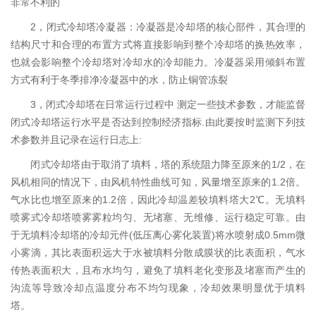
非常不利的
2，闭式冷却塔冷凝器：冷凝器是冷却塔的核心部件，其合理的
结构尺寸和合理的布置方式将直接影响到整个冷却塔的换热效率，
也就会影响整个冷却塔对冷却水的冷却能力。冷凝器采用倾斜布置
方式有利于冬季排净冷凝器中的水，防止铜管冻裂
3，闭式冷却塔在日常运行过程中 测定一些技术参数，才能监督
闭式冷却塔运行水平是否达到控制经济指标.由此要按时监测下列技
术参数并且记录在运行日志上:
闭式冷却塔由于取消了填料，塔的系统阻力降至原来的1/2，在
风机相同的情况下，由风机特性曲线可知，风量增至原来的1.2倍。
气水比也增至原来的1.2倍，因此冷却温差较填料塔大2℃。无填料
喷雾式冷却塔喷雾雾粒均匀、无堵塞、无维修、运行稳定可靠。由
于无填料冷却塔的冷却元件(低压离心雾化装置)将水喷射成0.5mm微
小雾滴，其比表面积远大于水被填料分散成膜状的比表面积，气水
传热表面积大，且布水均匀，避免了填料老化变形及堵塞而产生的
沟流等导致冷却点温度分布不均匀现象，冷却效果明显优于填料
塔。