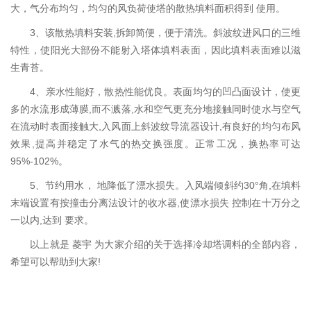
大，气分布均匀，均匀的风负荷使塔的散热填料面积得到 使用。
3、该散热填料安装,拆卸简便，便于清洗。斜波纹进风口的三维
特性，使阳光大部份不能射入塔体填料表面，因此填料表面难以滋
生青苔。
4、亲水性能好，散热性能优良。表面均匀的凹凸面设计，使更
多的水流形成薄膜,而不溅落,水和空气更充分地接触同时使水与空气
在流动时表面接触大,入风面上斜波纹导流器设计,有良好的均匀布风
效果,提高并稳定了水气的热交换强度。正常工况，换热率可达
95%-102%。
5、节约用水， 地降低了漂水损失。入风端倾斜约30°角,在填料
末端设置有按撞击分离法设计的收水器,使漂水损失 控制在十万分之
一以内,达到 要求。
以上就是 菱宇 为大家介绍的关于选择冷却塔调料的全部内容，
希望可以帮助到大家!