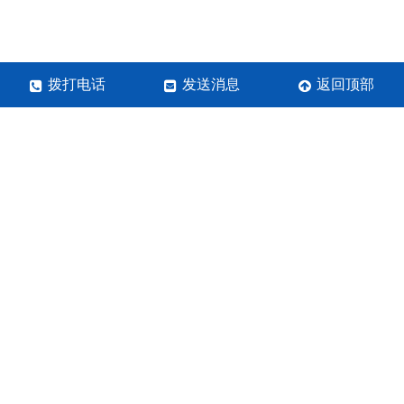
拨打电话
发送消息
返回顶部
河南菱宇环保设备有限公司
联系人：齐经理
手机号：19937761699
地址：郑州市华南城9B区1层462-463
营业执照
关于极限词、绝对性用词与功能性用词等广告法禁用词
失效和免责声明