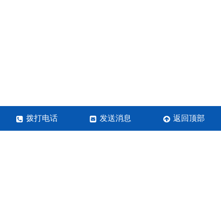
拨打电话
发送消息
返回顶部
河南菱宇环保设备有限公司
联系人：齐经理
手机号：19937761699
地址：郑州市华南城9B区1层462-463
营业执照
关于极限词、绝对性用词与功能性用词等广告法禁用词