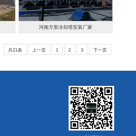
河南方形冷却塔安装厂家
共21条
上一页
1
2
3
下一页