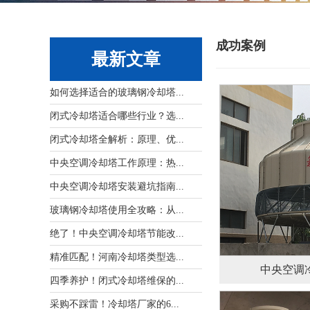
成功案例
最新文章
如何选择适合的玻璃钢冷却塔...
闭式冷却塔适合哪些行业？选...
闭式冷却塔全解析：原理、优...
中央空调冷却塔工作原理：热...
中央空调冷却塔安装避坑指南...
玻璃钢冷却塔使用全攻略：从...
绝了！中央空调冷却塔节能改...
精准匹配！河南冷却塔类型选...
中央空调
四季养护！闭式冷却塔维保的...
采购不踩雷！冷却塔厂家的6...