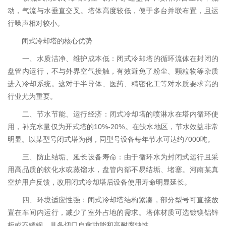
动，气流与水垂直交叉。塔体高度较低，便于多台并联布置，且运
行噪声相对较小。
闭式冷却塔的核心优势
一、水质洁净、维护成本低：闭式冷却塔的循环流体在封闭的
盘管内运行，不与外界空气接触，有效避免了粉尘、颗粒物等杂质
进入冷却系统。这对于半导体、医药、精密化工等对水质要求高的
行业尤为重要。
二、节水节能、运行经济：闭式冷却塔的喷淋水在塔内循环使
用，补充水量仅为开式塔的10%-20%。在缺水地区，节水效益非常
明显。以某型号闭式塔为例，同型号设备每年节水可达约7000吨。
三、防止结垢、延长设备寿命：由于循环水为封闭式运行且采
用高品质的软化水或蒸馏水，盘管内部不易结垢、堵塞。河南某真
空炉用户反馈，改用闭式冷却塔后设备使用寿命明显延长。
四、环境适应性强：闭式冷却塔结构紧凑，部分型号可直接放
置在车间内运行，减少了室外占地的需求。塔体材质可选镀镁铝锌
板或不锈钢，具备切口自愈功能和高耐腐蚀性。