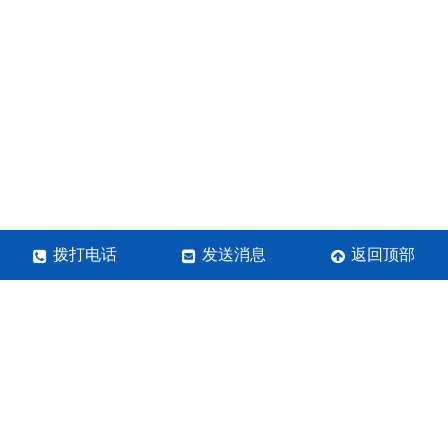
拨打电话
发送消息
返回顶部
河南菱宇环保设备有限公司
联系人：齐经理
手机号：19937761699
地址：郑州市华南城9B区1层462-463
营业执照
关于极限词、绝对性用词与功能性用词等广告法禁用词